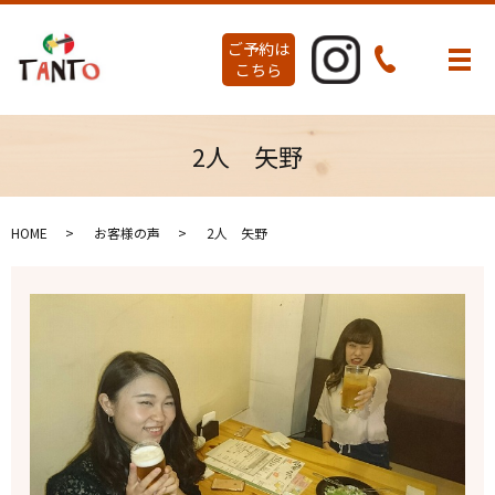
ご予約は
メ
こちら
2人 矢野
HOME
お客様の声
2人 矢野