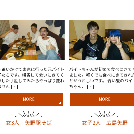
を追いかけて東京に行った元バイト
バイトちゃんが初めて食べにきて
子たちです。帰省して会いにきてく
ました。軽くでも食べにきてきれ
ました♪話してみたらやっぱり変わ
とがうれしいです。 青い髪のバイ
せん […]
ちゃん、 […]
MORE
MORE
女3人 矢野駅そば
女子2人 広島矢野