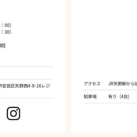
4：00）
0：30）
間】
アクセス
JR矢野駅から
島市安芸区矢野西4-8-16レジ
駐車場
有り（4台）