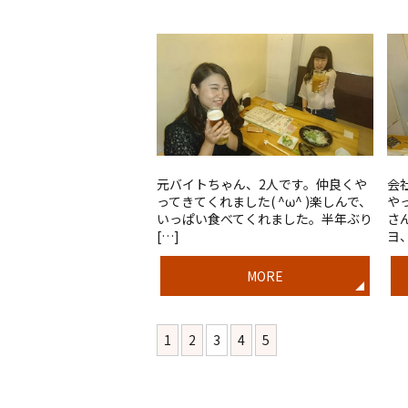
元バイトちゃん、2人です。仲良くや
会
ってきてくれました( ^ω^ )楽しんで、
や
いっぱい食べてくれました。半年ぶり
さ
[…]
ヨ、
MORE
1
2
3
4
5