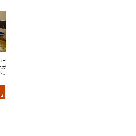
だき
とが
いし