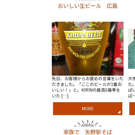
おいしい生ビール 広島
先日、お客様からお褒めの言葉をいた
大
だきました。「ここのビールが1番お
た
いしい！」と。KIRINの最高S基準を
ぱ
いた […]
ぱー
MORE
家族で 矢野駅そば