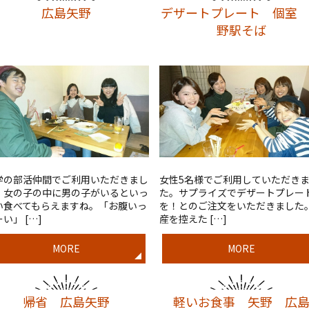
広島矢野
デザートプレート 個室
野駅そば
学の部活仲間でご利用いただきまし
女性5名様でご利用していただき
。女の子の中に男の子がいるといっ
た。サプライズでデザートプレー
い食べてもらえますね。「お腹いっ
を！とのご注文をいただきました
い」 […]
産を控えた […]
MORE
MORE
帰省 広島矢野
軽いお食事 矢野 広