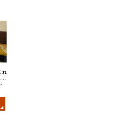
くれ
たこ
ト